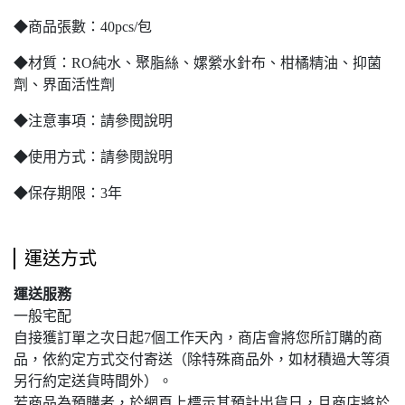
◆商品張數：40pcs/包
◆材質：RO純水、聚脂絲、嫘縈水針布、柑橘精油、抑菌
劑、界面活性劑
◆注意事項：請參閱說明
◆使用方式：請參閱說明
◆保存期限：3年
運送方式
運送服務
一般宅配
自接獲訂單之次日起7個工作天內，商店會將您所訂購的商
品，依約定方式交付寄送（除特殊商品外，如材積過大等須
另行約定送貨時間外）。
若商品為預購者，於網頁上標示其預計出貨日，且商店將於