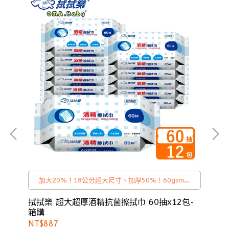
加大20%！18公分超大尺寸、加厚50%！60gsm超
厚手感
0
拭拭樂 超大超厚酒精抗菌擦拭巾 60抽x12包-
拭
箱購
NT$887
NT