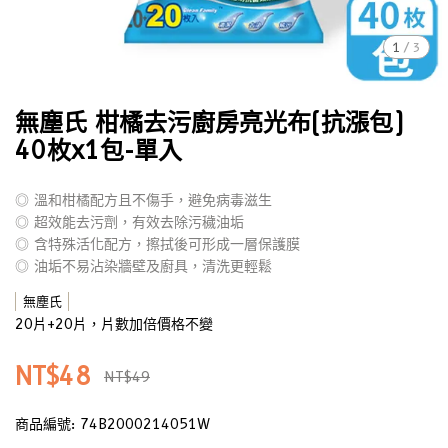
1
/
3
無塵氏 柑橘去污廚房亮光布(抗漲包)
40枚x1包-單入
◎ 溫和柑橘配方且不傷手，避免病毒滋生
◎ 超效能去污劑，有效去除污穢油垢
◎ 含特殊活化配方，擦拭後可形成一層保護膜
◎ 油垢不易沾染牆壁及廚具，清洗更輕鬆
無塵氏
20片+20片，片數加倍價格不變
NT$48
NT$49
商品編號:
74B2000214051W