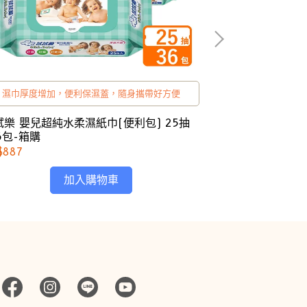
濕巾厚度增加，便利保濕蓋，隨身攜帶好方便
含玻尿酸潤膚保
拭樂 嬰兒超純水柔濕紙巾(便利包) 25抽
拭拭樂 酷爽涼感
6包-箱購
購
$887
NT$1,110
加入購物車