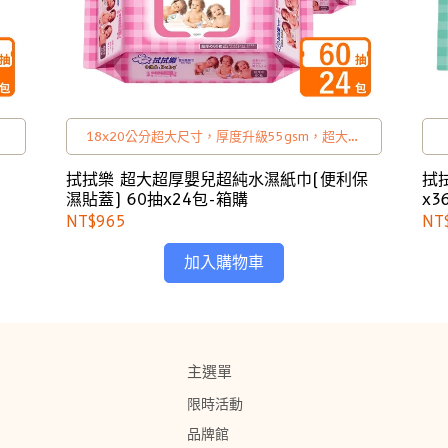
18x20公分超大尺寸，厚度升級55gsm，超大超
厚超柔順
拭拭樂 超大超厚嬰兒超純水濕紙巾(便利保
拭
濕貼蓋) 60抽x24包-箱購
x3
NT$965
NT
加入購物車
主選單
限時活動
品牌館