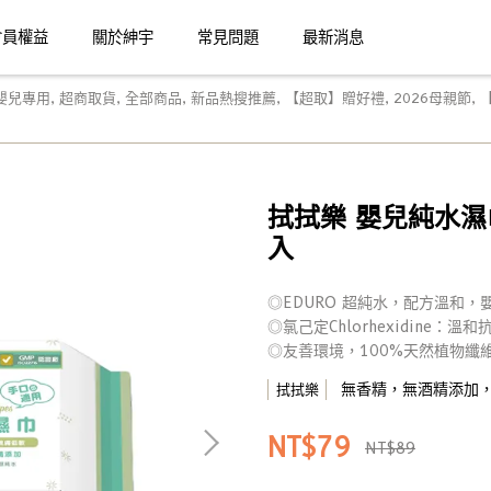
會員權益
關於紳宇
常見問題
最新消息
嬰兒專用
,
超商取貨
,
全部商品
,
新品熱搜推薦
,
【超取】贈好禮
,
2026母親節
,
拭拭樂 嬰兒純水濕巾
入
◎EDURO 超純水，配方溫和，
◎氯己定Chlorhexidine：溫
◎友善環境，100%天然植物纖
無香精，無酒精添加
拭拭樂
NT$79
NT$89