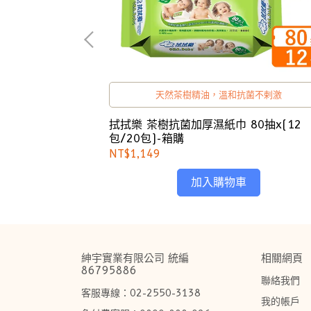
，天然溫和不刺激
天然茶樹精油，溫和抗菌不剌激
10抽x72包-箱
拭拭樂 茶樹抗菌加厚濕紙巾 80抽x(12
包/20包)-箱購
NT$1,149
加入購物車
紳宇實業有限公司 統編
相關網頁
86795886
聯絡我們
客服專線：02-2550-3138      
我的帳戶