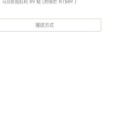
 」可以折抵紅利
89
點 (約等於
NT$89
)
運送方式