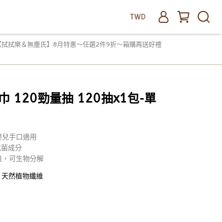
TWD
【拭拭樂＆無塵氏】8月特惠～任選2件9折～箱購再送好禮
 120勁量抽 120抽x1包-單
嬰兒手口適用
和抗菌成分
維，可生物分解
，天然植物纖維