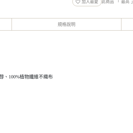
加入最愛
此商品 「 最高
規格說明
醇、100%植物纖維不織布