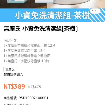
1
/
5
無塵氏 小資免洗清潔組(茶樹)
內容包含:
3x無塵氏茶樹抗菌拭拖兩用布 12片
1x無塵氏靜電除塵手套 12片
1x無塵氏複絨纖維靜電立體拖把
1x無塵氏十字壓紋除塵紙 10抽
無塵氏
超值精選組合
NT$389
NT$475
商品編號:
93D10002100001