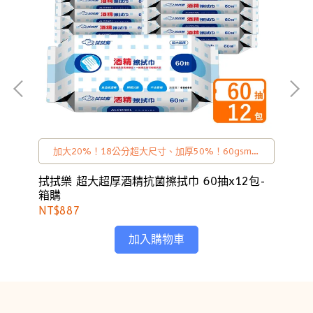
超
加大20%！18公分超大尺寸、加厚50%！60gsm超
厚手感
濕貼
拭拭樂 超大超厚酒精抗菌擦拭巾 60抽x12包-
拭
箱購
x(
NT$887
NT
加入購物車