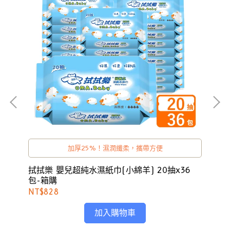
使
加厚25%！濕潤纖柔，攜帶方便
購
拭拭樂 嬰兒超純水濕紙巾(小綿羊) 20抽x36
拭
包-箱購
80
NT$828
NT
加入購物車