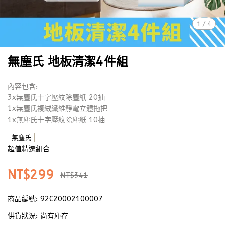
1
/
4
無塵氏 地板清潔4件組
內容包含:
3x無塵氏十字壓紋除塵紙 20抽
1x無塵氏複絨纖維靜電立體拖把
1x無塵氏十字壓紋除塵紙 10抽
無塵氏
超值精選組合
NT$299
NT$341
商品編號:
92C20002100007
供貨狀況:
尚有庫存