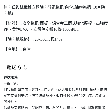
無塵氏複絨纖維立體除塵靜電拖把(內含1除塵拖把+10片除
塵紙)
【材質】 : 安全拖把(面板、鋁合金三節式強化握桿、高強度
PP、發泡EVA)、立體除塵紙10枚(100%PET)
【除塵紙規格】 : 20x30cm/張±4%
【產地】 : 台灣
運送方式
運送服務
一般宅配
自接獲訂單之次日起7個工作天內，商店會將您所訂購的商品，依約
定方式交付寄送（除特殊商品外，如材積過大等須另行約定送貨時
間外）。
若商品為預購者，於網頁上標示其預計出貨日，且商店將於預計出