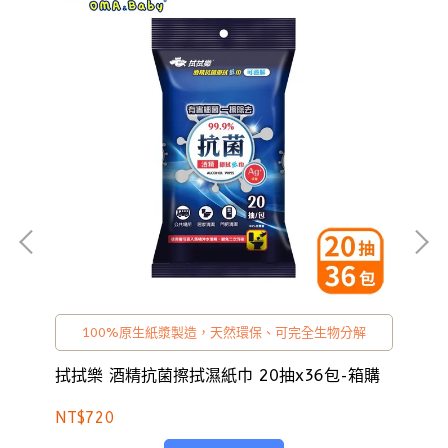
100%原生紙漿製造，天然環保、可完全生物分解
0
拭拭樂 酒精抗菌擦拭濕紙巾 20抽x36包-箱購
拭
NT$720
NT