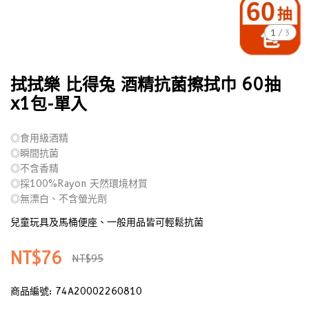
1
/
3
拭拭樂 比得兔 酒精抗菌擦拭巾 60抽
x1包-單入
◎食用級酒精
◎瞬間抗菌
◎不含香精
◎採100%Rayon 天然環境材質
◎無漂白、不含螢光劑
兒童玩具及馬桶便座、一般用品皆可輕鬆抗菌
NT$76
NT$95
商品編號:
74A20002260810