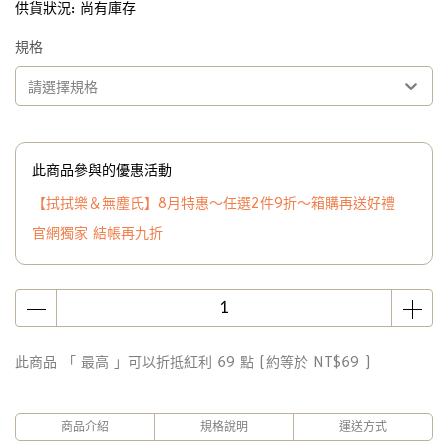
供貨狀況:
尚有庫存
規格
請選擇規格
此商品參與的優惠活動
【拭拭樂＆無塵氏】8月特惠～任選2件9折～箱購再送好禮
官網獨家 結帳再九折
此商品 「 最高 」可以折抵紅利
69
點 (約等於
NT$69
)
商品介紹
規格說明
運送方式