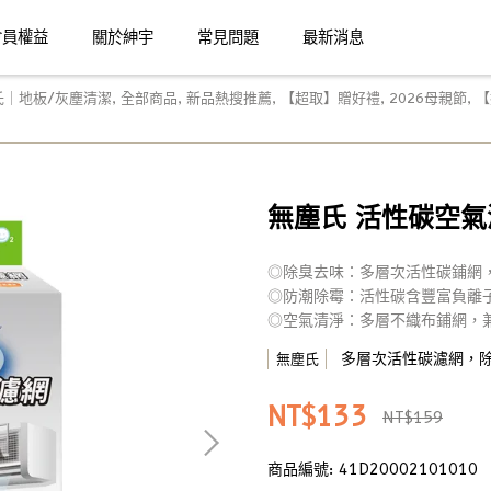
會員權益
關於紳宇
常見問題
最新消息
氏｜地板/灰塵清潔
,
全部商品
,
新品熱搜推薦
,
【超取】贈好禮
,
2026母親節
,
【
無塵氏 活性碳空氣濾
◎除臭去味：多層次活性碳鋪網
◎防潮除霉：活性碳含豐富負離
◎空氣清淨：多層不織布鋪網，
多層次活性碳濾網，
無塵氏
NT$133
NT$159
商品編號:
41D20002101010