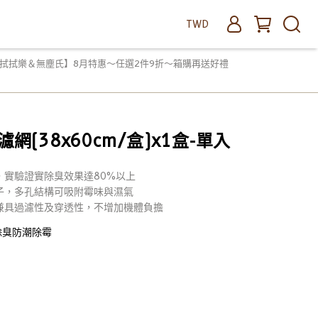
TWD
拭拭樂＆無塵氏】8月特惠～任選2件9折～箱購再送好禮
網(38x60cm/盒)x1盒-單入
，實驗證實除臭效果達80%以上
子，多孔結構可吸附霉味與濕氣
兼具過濾性及穿透性，不增加機體負擔
除臭防潮除霉