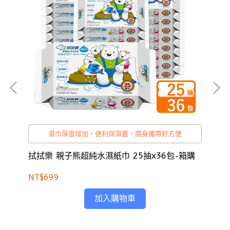
濕巾厚度增加，便利保濕蓋，隨身攜帶好方便
拭拭樂 親子熊超純水濕紙巾 25抽x36包-箱購
拭
箱
NT$699
NT
加入購物車