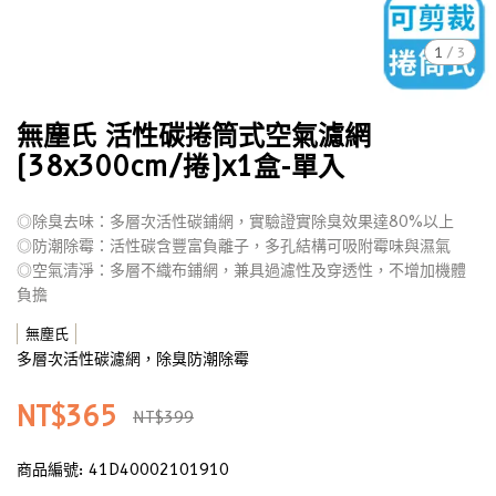
1
/
3
無塵氏 活性碳捲筒式空氣濾網
(38x300cm/捲)x1盒-單入
◎除臭去味：多層次活性碳鋪網，實驗證實除臭效果達80%以上
◎防潮除霉：活性碳含豐富負離子，多孔結構可吸附霉味與濕氣
◎空氣清淨：多層不織布鋪網，兼具過濾性及穿透性，不增加機體
負擔
無塵氏
多層次活性碳濾網，除臭防潮除霉
NT$365
NT$399
商品編號:
41D40002101910