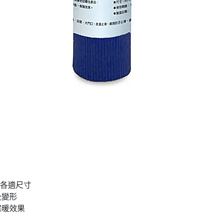
裁各適尺寸
及變形
保暖效果