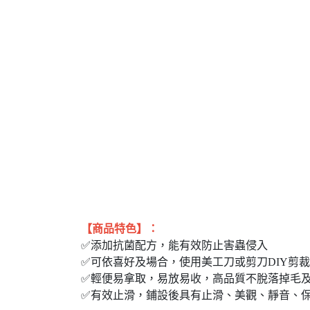
【商品特色】：
✅添加抗菌配方，能有效防止害蟲侵入
✅可依喜好及場合，使用美工刀或剪刀DIY剪
✅輕便易拿取，易放易收，高品質不脫落掉毛
✅有效止滑，鋪設後具有止滑、美觀、靜音、