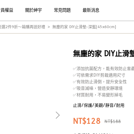
會員權益
關於紳宇
常見問題
最新消息
任選2件9折～箱購再送好禮
無塵的家 DIY止滑墊-深藍(45x60cm)
無塵的家 DIY止滑墊
✅添加抗菌配方，能有效防止害
✅可依需求DIY剪裁適用尺寸
✅有效防止滑倒，提升安全性
✅吸音減噪，營造安靜環境
✅材質耐用，不易變形掉毛
止滑/保護/美觀/靜音/耐用
NT$128
NT$188