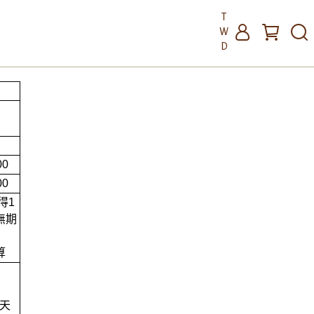
T
W
D
00
00
得
1
無期
算
天