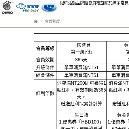
限時活動
品牌館
會員權益
關於紳宇
常見
會員制度
一般會員
黃
會員等級
第一級(低)
會員效期
365
天
升級條件
單筆消費滿
NT$1
單筆消
續會條件
單筆消費滿
NT$1
單筆消
消費滿
NT200
即可獲得
1
消費滿
NT
點紅利，有效期限為
365
點紅利，
紅利倍數
天。
贈送紅利採累計計算
贈送紅
生日禮
黃金
1.
優惠券「
HBD100
」
1.
優惠券
60
天內，單筆消費滿
60
天內