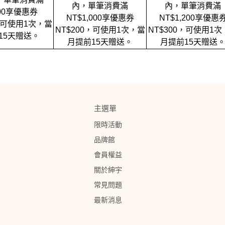
內，單筆消費滿
內，單筆消費滿
00
享優惠券
NT$1,000
享優惠券
NT$1,200
享優惠
可使用
1
次，當
，
，
NT$200
可使用
1
次，當
NT$300
可使用
1
次
15
天贈送。
月提前
15
天贈送。
月提前
15
天贈送
主選單
限時活動
品牌館
會員權益
關於紳宇
常見問題
最新消息