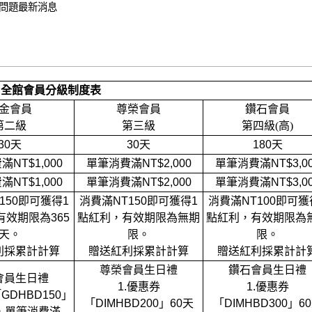
問題
最新消息
全館會員分級制度表
金會員
尊榮會員
鑽石會員
第二級
第三級
第四級(高)
30
天
30
天
180
天
費滿
NT$1,000
單筆消費滿
NT$2,000
單筆消費滿
NT$3,0
費滿
NT$1,000
單筆消費滿
NT$2,000
單筆消費滿
NT$3,0
150
即可獲得
1
消費滿
NT150
即可獲得
1
消費滿
NT100
即可獲
有效期限為
365
點紅利，有效期限為
無期
點紅利，有效期限為
天。
限
。
限
。
利採累計計算
贈送紅利採累計計算
贈送紅利採累計計
尊榮會員生日禮
鑽石會員生日禮
會員生日禮
1.
優惠券
1.
優惠券
「
GDHBD150
」
「
DIMHBD200
」
60
天
「
DIMHBD300
」
60
，單筆消費滿