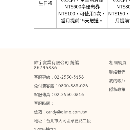
生日禮
NT$600
享優惠券
NT$8
，
，
NT$100
可使用
1
次，
NT$150
當月提前
15
天贈送。
月提前
紳宇實業有限公司 統編
相關網頁
86795886
聯絡我們
客服專線：02-2550-3138      
我的帳戶
免付費客服：0800-888-026
隱私政策
客服傳真：02-2550-0816
客服時間：
信箱：candy@oimo.com.tw​
地址：台北市大同區承德路二段
12號8樓之1