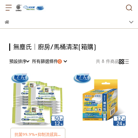
無塵氏｜廚房/馬桶清潔(箱購)
預設排序
所有篩選條件
共 8 件商品
抗菌99.9%+抑制流感與腸