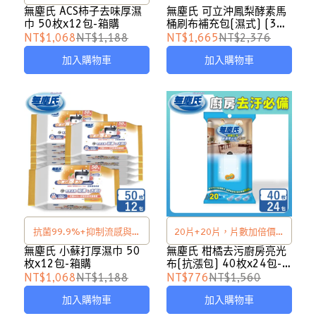
病毒
無塵氏 ACS柿子去味厚濕
無塵氏 可立沖鳳梨酵素馬
巾 50枚x12包-箱購
桶刷布補充包(濕式) (3片
x12包)x24盒-箱購
NT$1,068
NT$1,188
NT$1,665
NT$2,376
加入購物車
加入購物車
抗菌99.9%+抑制流感與腸
20片+20片，片數加倍價格
病毒
不變
無塵氏 小蘇打厚濕巾 50
無塵氏 柑橘去污廚房亮光
枚x12包-箱購
布(抗漲包) 40枚x24包-
箱購
NT$1,068
NT$1,188
NT$776
NT$1,560
加入購物車
加入購物車