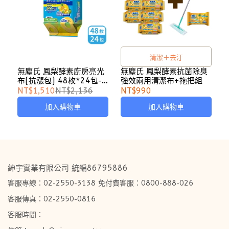
清潔＋去汙
無塵氏 鳳梨酵素廚房亮光
無塵氏 鳳梨酵素抗菌除臭
布(抗漲包) 48枚*24包-
強效兩用清潔布+拖把組
箱購
NT$1,510
NT$2,136
NT$990
加入購物車
加入購物車
紳宇實業有限公司 統編86795886
客服專線：02-2550-3138 免付費客服：0800-888-026
客服傳真：02-2550-0816
客服時間：