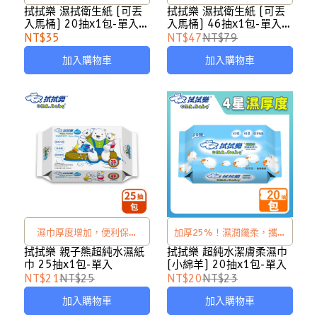
環保易分解，使用後可丟置
環保、易分解，使用後可丟
拭拭樂 濕拭衛生紙 (可丟
拭拭樂 濕拭衛生紙 (可丟
入馬桶) 20抽x1包-單入
入馬桶) 46抽x1包-單入
於馬桶
置於馬桶
※藍色、粉紅色包裝隨機
※藍色、粉紅色包裝隨機
NT$35
NT$47
NT$79
出貨※
出貨※
加入購物車
加入購物車
濕巾厚度增加，便利保濕
加厚25%！濕潤纖柔，攜帶
蓋，隨身攜帶好方便
方便
拭拭樂 親子熊超純水濕紙
拭拭樂 超純水潔膚柔濕巾
巾 25抽x1包-單入
(小綿羊) 20抽x1包-單入
NT$21
NT$25
NT$20
NT$23
加入購物車
加入購物車