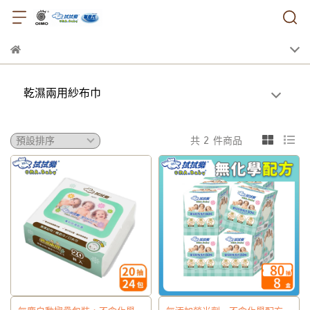
乾濕兩用紗布巾
共 2 件商品