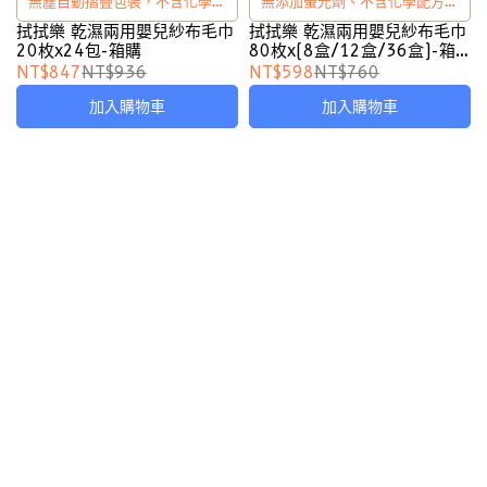
無塵自動摺疊包裝，不含化學配
無添加螢光劑、不含化學配方、
方、不掉棉絮
不掉棉絮、不沾肌膚
拭拭樂 乾濕兩用嬰兒紗布毛巾
拭拭樂 乾濕兩用嬰兒紗布毛巾
20枚x24包-箱購
80枚x(8盒/12盒/36盒)-箱
購
NT$847
NT$936
NT$598
NT$760
加入購物車
加入購物車