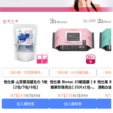
｜悅仕美｜含清香薄荷，
｜悅仕美｜20分鐘亮麗你
｜悅仕
涼爽降溫，全身可擦
的每一天，保養粉嫩肌膚
的每一
悅仕美 山芙蓉涼感毛巾 5枚
悅仕美 Bionuc 20朝面膜 (卡
悅仕美 Bionuc 20朝面膜 (清
(2包/3包/6包)
姆果珍珠亮白) 20片x1包-單
酒粕白金抗
入
NT$253
NT$398
NT$276
NT$399
NT$
加入購物車
加入購物車