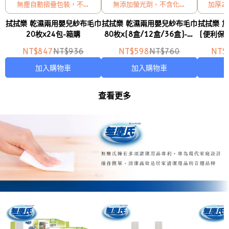
無塵自動摺疊包裝，不含
無添加螢光劑、不含化學
加厚2
化學配方、不掉棉絮
配方、不掉棉絮、不沾肌
拭拭樂 乾濕兩用嬰兒紗布毛巾
拭拭樂 乾濕兩用嬰兒紗布毛巾
拭拭樂 
膚
20枚x24包-箱購
80枚x(8盒/12盒/36盒)-箱
(便利保濕
購
NT$847
NT$936
NT$598
NT$760
NT$
加入購物車
加入購物車
查看更多