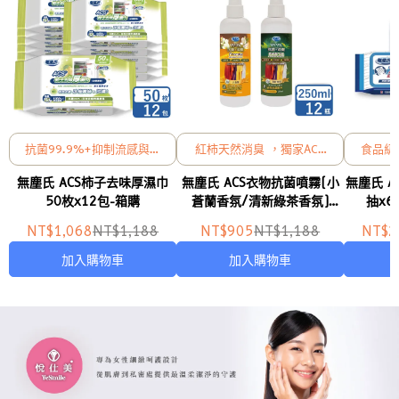
抗菌99.9%+抑制流感與腸
紅柿天然消臭 ，獨家ACS
食品級
病毒
溫和配方
護，
無塵氏 ACS柿子去味厚濕巾
無塵氏 ACS衣物抗菌噴霧(小
無塵氏 A
IS
50枚x12包-箱購
蒼蘭香氛/清新綠茶香氛)
抽x6
250ml x12瓶-箱購
NT$1,068
NT$1,188
NT$905
NT$1,188
NT$2
加入購物車
加入購物車