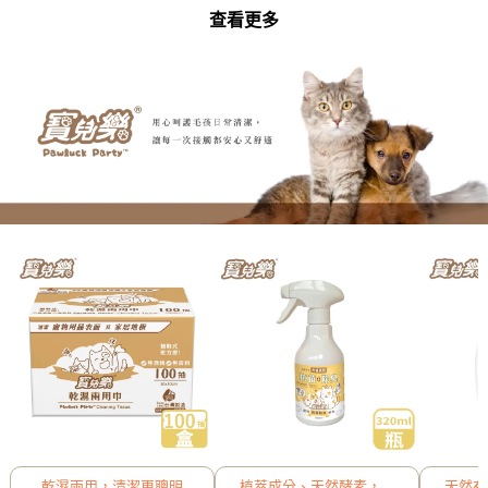
查看更多
乾濕兩用，清潔更聰明
植萃成分、天然酵素，快
天然有